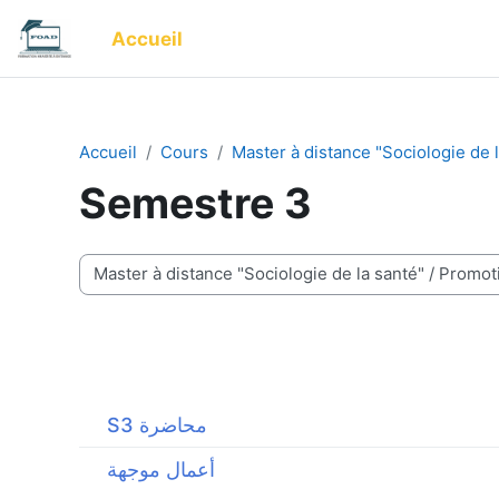
Passer au contenu principal
Accueil
Accueil
Cours
Master à distance "Sociologie de 
Semestre 3
Catégories de cours
S3 محاضرة
أعمال موجهة