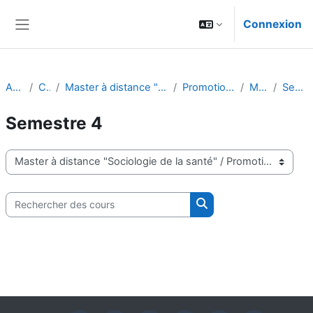
Passer au contenu principal
Connexion
Panneau latéral
Accueil
Cours
Master à distance "Sociologie de la santé"
Promotion 2024/2025
Master 2
Semestre 4
Semestre 4
Catégories de cours
Rechercher des cours
Rechercher des cours